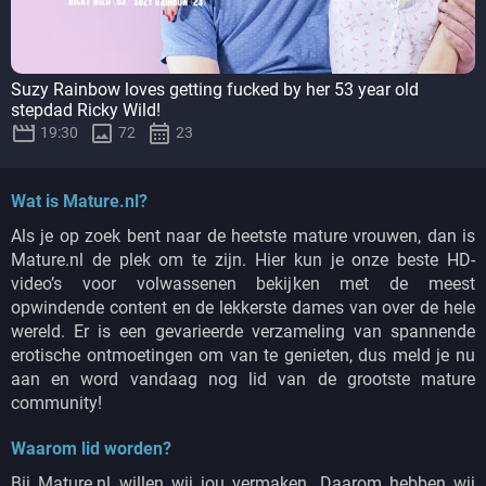
Suzy Rainbow loves getting fucked by her 53 year old
stepdad Ricky Wild!



19:30
72
23
Wat is Mature.nl?
Als je op zoek bent naar de heetste mature vrouwen, dan is
Mature.nl de plek om te zijn. Hier kun je onze beste HD-
video’s voor volwassenen bekijken met de meest
opwindende content en de lekkerste dames van over de hele
wereld. Er is een gevarieerde verzameling van spannende
erotische ontmoetingen om van te genieten, dus meld je nu
aan en word vandaag nog lid van de grootste mature
community!
Waarom lid worden?
Bij Mature.nl willen wij jou vermaken. Daarom hebben wij