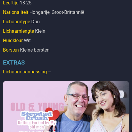
Leeftijd
18-25
Nationaliteit
Hongarije, Groot-Brittannië
Lichaamtype
Dun
Lichaamlengte
Klein
Huidkleur
Wit
Borsten
Kleine borsten
EXTRAS
Lichaam aanpassing
–